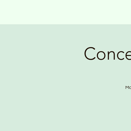
Concer
Ma