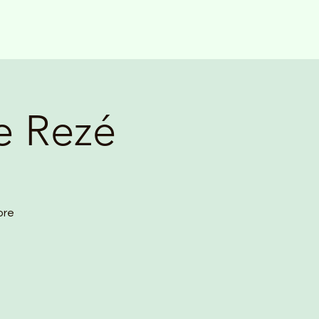
de Rezé
ore