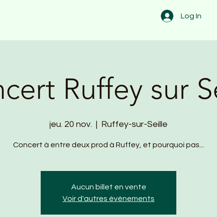
Log In
cert Ruffey sur Se
jeu. 20 nov.
  |  
Ruffey-sur-Seille
Concert à entre deux prod à Ruffey, et pourquoi pas...
Aucun billet en vente
Voir d'autres événements